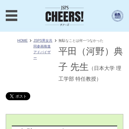
HOME
JSPS男女共
無駄なことは何一つなかった
同参画推進
平田（河野）典
アドバイザ
ー
子 先生
（日本大学 理
工学部 特任教授）