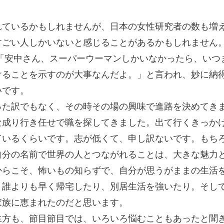
ているかもしれませんが、日本の女性研究者の数も増
すごい人しかいないと感じることがあるかもしれません
、「安中さん、スーパーウーマンしかいなかったら、いつ
けることを示すのが大事なんだよ。」と言われ、妙に納
いです。
た訳でもなく、その時その場の興味で進路を決めてき
な成り行き任せで職を探してきました。出て行くきっか
ているくらいです。志が低くて、申し訳ないです。もち
自分の名前で世界の人とつながれることは、大きな魅力
らこそ、怖いもの知らずで、自分が思うがままの生活
、誰よりも早く帰宅したり、別居生活を強いたり。そし
家族に恵まれたのだと思います。
方も、節目節目では、いろいろ悩むこともあったと聞