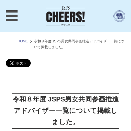
HOME
令和８年度 JSPS男女共同参画推進アドバイザー一覧につ
いて掲載しました。
令和８年度 JSPS男女共同参画推進
アドバイザー一覧について掲載し
ました。